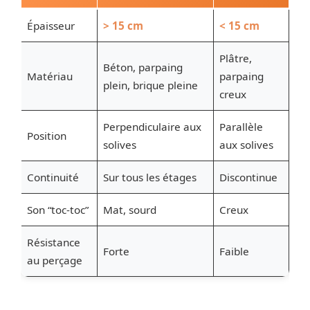
Épaisseur
> 15 cm
< 15 cm
Plâtre,
Béton, parpaing
Matériau
parpaing
plein, brique pleine
creux
Perpendiculaire aux
Parallèle
Position
solives
aux solives
Continuité
Sur tous les étages
Discontinue
Son “toc-toc”
Mat, sourd
Creux
Résistance
Forte
Faible
au perçage