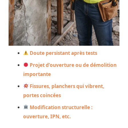
Doute persistant après tests
Projet d’ouverture ou de démolition
importante
Fissures, planchers qui vibrent,
portes coincées
Modification structurelle :
ouverture, IPN, etc.