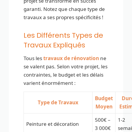
projet se transforme en succès
garanti. Notez que chaque type de
travaux a ses propres spécificités !
Les Différents Types de
Travaux Expliqués
Tous les
travaux de rénovation
ne
se valent pas. Selon votre projet, les
contraintes, le budget et les délais
varient énormément :
Budget
Dur
Type de Travaux
Moyen
Esti
500€ –
1-2
Peinture et décoration
3 000€
sema