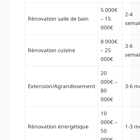
5 000€
2-4
Rénovation salle de bain
– 15
sema
000€
8 000€
3-6
Rénovation cuisine
– 25
sema
000€
20
000€ –
Extension/Agrandissement
3-6 m
80
000€
10
000€ –
Rénovation énergétique
1-3 m
50
000€