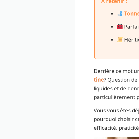
À retenir :
Tonn
Parfai
Hériti
Derrière ce mot u
tine
? Question de t
liquides et de denr
particulièrement 
Vous vous êtes d
pourquoi choisir c
efficacité, praticité