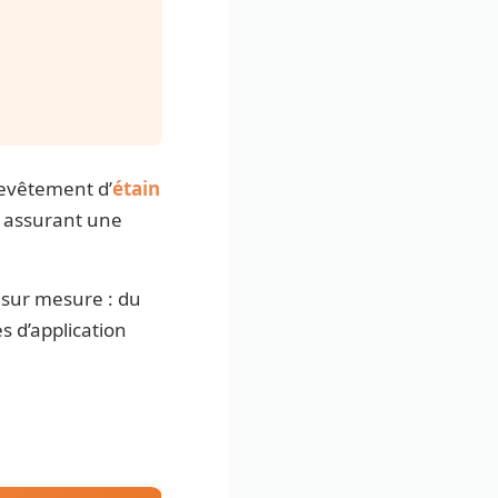
evêtement d’
étain
n assurant une
n sur mesure : du
s d’application