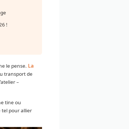
nge
26 !
ne le pense.
La
 au transport de
atelier –
e tine ou
tel pour allier