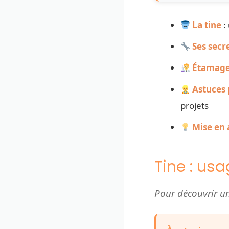
La tine
:
Ses secr
Étamag
Astuces 
projets
Mise en 
Tine : us
Pour découvrir un