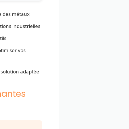
ge des métaux
tions industrielles
ils
ptimiser vos
a solution adaptée
nnantes